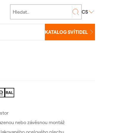
CS
KATALOG SVÍTIDEL
ostor
isazenou nebo závěsnou montáž
vě lakovaného ocelového plechu