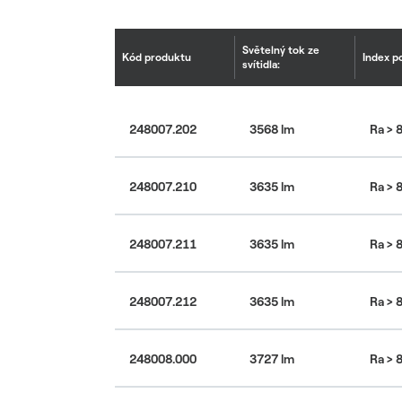
Světelný tok ze
Kód produktu
Index p
svítidla:
248007.202
3568 lm
Ra > 
248007.210
3635 lm
Ra > 
248007.211
3635 lm
Ra > 
248007.212
3635 lm
Ra > 
248008.000
3727 lm
Ra > 