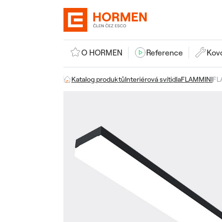
O HORMEN
Reference
Kov
Katalog produktů
Interiérová svítidla
FLAMMINI
FL