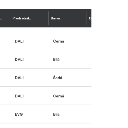
u:
Předřadník:
Barva:
Doplňující výbava:
DALI
Černá
-
DALI
Bílá
-
VYTISKNOUT / ULOŽIT
DALI
Šedá
-
VYTISKNOUT / ULOŽIT
DALI
Černá
-
h prostor
VYTISKNOUT / ULOŽIT
o přisazenou nebo závěsnou montáž
EVG
Bílá
-
áškově lakovaného ocelového plechu
h prostor
VYTISKNOUT / ULOŽIT