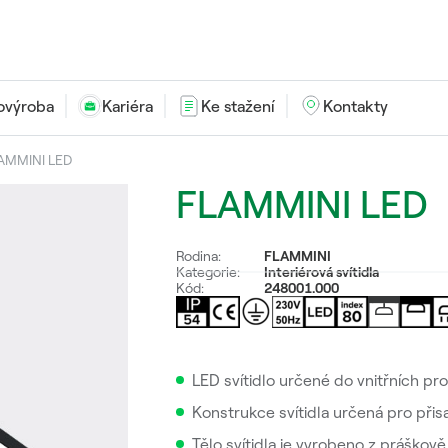
ovýroba
Kariéra
Ke stažení
Kontakty
AMMINI LED
FLAMMINI LED
Rodina:
FLAMMINI
Kategorie:
Interiérová svítidla
Kód:
248001.000
LED svítidlo určené do vnitřních pr
Konstrukce svítidla určená pro př
Tělo svítidla je vyrobeno z práško