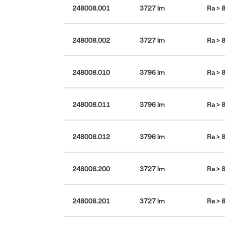
248008.001
3727 lm
Ra > 
248008.002
3727 lm
Ra > 
248008.010
3796 lm
Ra > 
248008.011
3796 lm
Ra > 
248008.012
3796 lm
Ra > 
Parametry varianty:
248008.200
3727 lm
Ra > 
Parametry varianty:
Typ:
Interiérové LED svítidlo
248008.201
3727 lm
Ra > 
Předřadník:
Parametry varianty:
Typ:
DALI