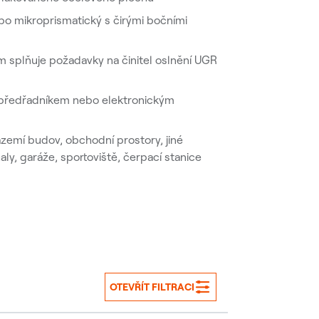
ebo mikroprismatický s čirými bočními
m splňuje požadavky na činitel oslnění UGR
m předřadníkem nebo elektronickým
zázemí budov, obchodní prostory, jiné
aly, garáže, sportoviště, čerpací stanice
OTEVŘÍT FILTRACI