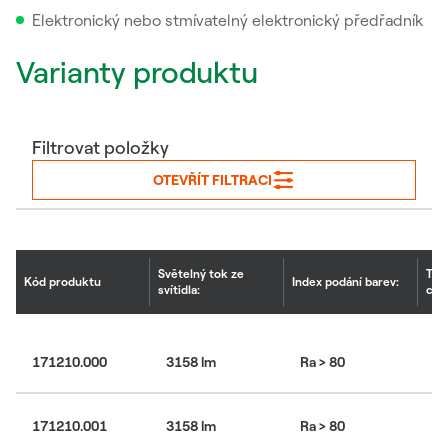
Elektronický nebo stmívatelný elektronický předřadník
Varianty produktu
Filtrovat položky
OTEVŘÍT FILTRACI
Světelný tok ze
Tep
Kód produktu
Index podání barev:
svítidla:
chr
171210.000
3158 lm
Ra > 80
30
171210.001
3158 lm
Ra > 80
30