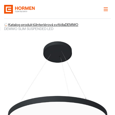
Katalog produktů
Interiérová svítidla
DEMMO
DEMMO SLIM SUSPENDED LED