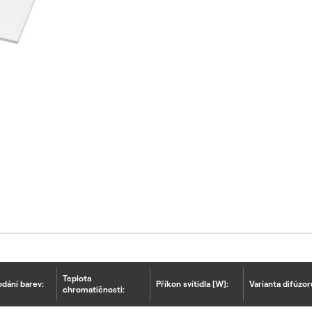
Teplota
odání barev:
Příkon svítidla [W]:
Varianta difúzor
chromatičnosti: