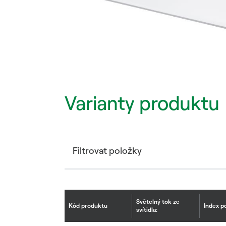
Varianty produktu
Filtrovat položky
Světelný tok ze
Kód produktu
Index p
svítidla: