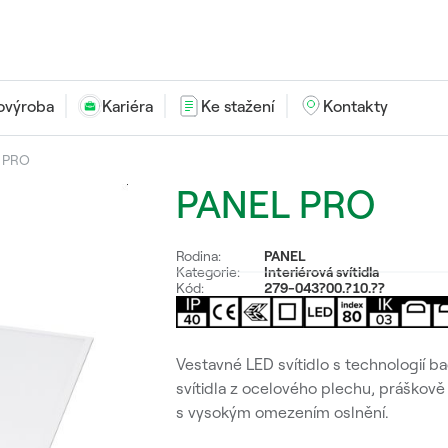
ovýroba
Kariéra
Ke stažení
Kontakty
 PRO
PANEL PRO
Rodina:
PANEL
Kategorie:
Interiérová svítidla
Kód:
279-043?00.?10.??
Vestavné LED svítidlo s technologií b
svítidla z ocelového plechu, práškově
s vysokým omezením oslnění.