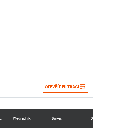
OTEVŘÍT FILTRACI
u:
Předřadník:
Barva:
Doplňující výbava: