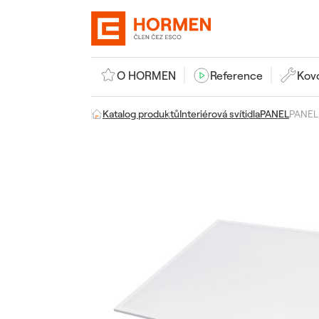
O HORMEN
Reference
Kov
Katalog produktů
Interiérová svítidla
PANEL
PANEL