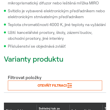
mikroprismatický difuzor nebo leštěná mřížka MIRO
Svítidlo je vybavené elektronickým předřadníkem nebo
elektronickým stmívatelným předřadníkem
Teplota chromatičnosti 4000 K, jiné teploty na vyžádání
Užití: kancelářské prostory, školy, zázemí budov,
obchodní prostory, jiné interiéry
Příslušenství se objednává zvlášť
Varianty produktu
Filtrovat položky
OTEVŘÍT FILTRACI
Světelný tok ze
Tep