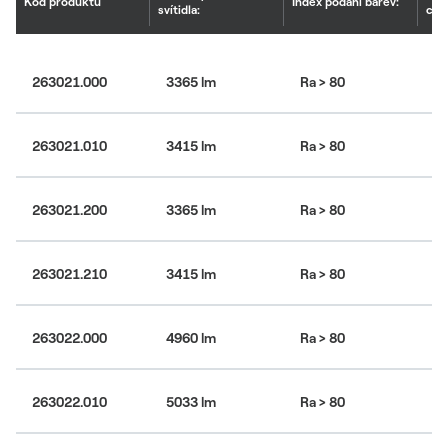
Kód produktu
Index podání barev:
svítidla:
chr
4
263021.000
3365 lm
Ra > 80
bí
4
263021.010
3415 lm
Ra > 80
bí
4
263021.200
3365 lm
Ra > 80
bí
4
263021.210
3415 lm
Ra > 80
bí
4
263022.000
4960 lm
Ra > 80
bí
4
263022.010
5033 lm
Ra > 80
bí