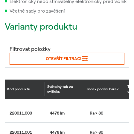
Elektronický nebo stmívatelný elektronický předřadník
Včetně sady pro zavěšení
Varianty produktu
Filtrovat položky
OTEVŘÍT FILTRACI
Světelný tok ze
Tep
Kód produktu
Index podání barev:
svítidla:
chr
220011.000
4478 lm
Ra > 80
30
220011.001
4478 lm
Ra > 80
30