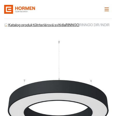
Katalog produktů
Interiérová svítidla
RINNGO
RINNGO DIR/INDIR