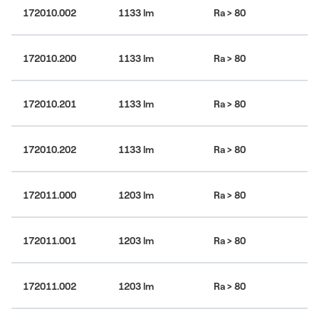
172010.002
1133 lm
Ra > 80
30
172010.200
1133 lm
Ra > 80
30
172010.201
1133 lm
Ra > 80
30
172010.202
1133 lm
Ra > 80
30
4
172011.000
1203 lm
Ra > 80
bí
4
172011.001
1203 lm
Ra > 80
bí
4
172011.002
1203 lm
Ra > 80
bí
KÓD PRODUKTU:
172010.000