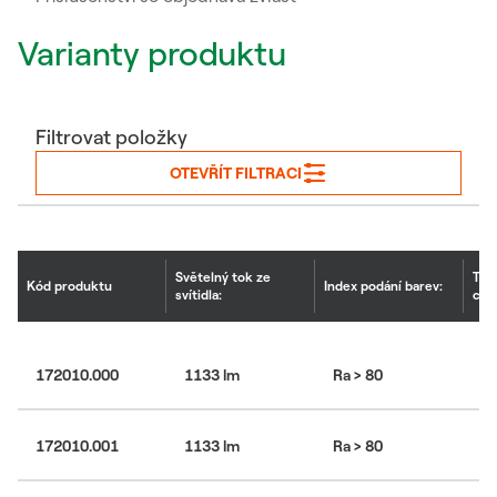
Varianty produktu
Filtrovat položky
OTEVŘÍT FILTRACI
Světelný tok ze
Tep
Kód produktu
Index podání barev:
svítidla:
chr
172010.000
1133 lm
Ra > 80
30
172010.001
1133 lm
Ra > 80
30