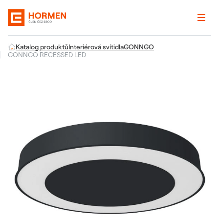
Katalog produktů
Interiérová svítidla
GONNGO
GONNGO RECESSED LED