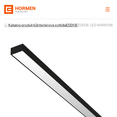
Katalog produktů
Interiérová svítidla
EDDGE
EDDGE LED NARROW