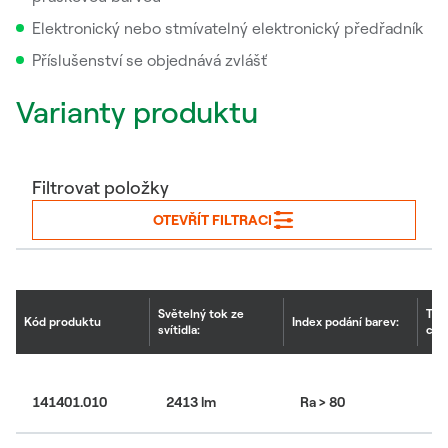
Elektronický nebo stmívatelný elektronický předřadník
Příslušenství se objednává zvlášť
Varianty produktu
Filtrovat položky
OTEVŘÍT FILTRACI
Světelný tok ze
Tep
Kód produktu
Index podání barev:
svítidla:
chr
141401.010
2413 lm
Ra > 80
30