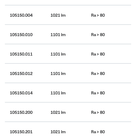
105150.004
1021 lm
Ra > 80
30
105150.010
1101 lm
Ra > 80
30
105150.011
1101 lm
Ra > 80
30
105150.012
1101 lm
Ra > 80
30
105150.014
1101 lm
Ra > 80
30
105150.200
1021 lm
Ra > 80
30
KÓD PRODUKTU:
105150.000
105150.201
1021 lm
Ra > 80
30
VYTISKNOUT / ULOŽIT