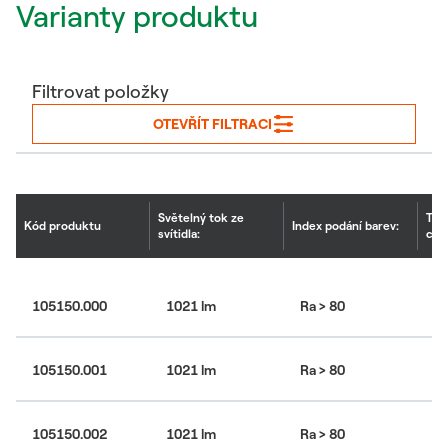
Varianty produktu
Filtrovat položky
OTEVŘÍT FILTRACI
Světelný tok ze
Tep
Kód produktu
Index podání barev:
svítidla:
chr
105150.000
1021 lm
Ra > 80
30
105150.001
1021 lm
Ra > 80
30
105150.002
1021 lm
Ra > 80
30