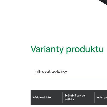
Varianty produktu
Filtrovat položky
Světelný tok ze
Kód produktu
Index p
svítidla: