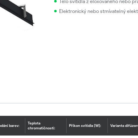
Tělo svítidla z eloxovaného nebo pr
Elektronický nebo stmívatelný elek
Teplota
odání barev:
Příkon svítidla [W]:
Varianta difúzor
chromatičnosti: