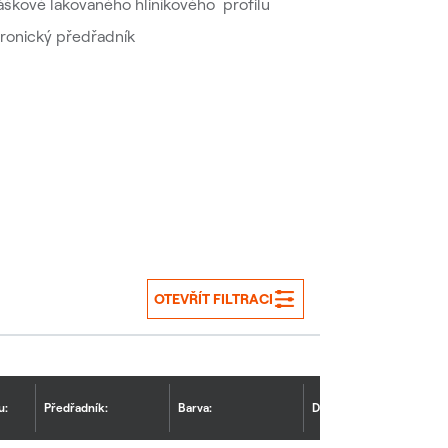
áškově lakovaného hliníkového profilu
tronický předřadník
OTEVŘÍT FILTRACI
u:
Předřadník:
Barva:
Doplňující výbava: