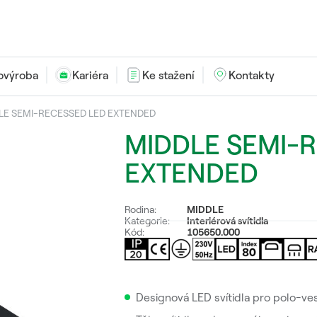
ovýroba
Kariéra
Ke stažení
Kontakty
LE SEMI-RECESSED LED EXTENDED
MIDDLE SEMI-
EXTENDED
Rodina:
MIDDLE
Kategorie:
Interiérová svítidla
Kód:
105650.000
Designová LED svítidla pro polo-v