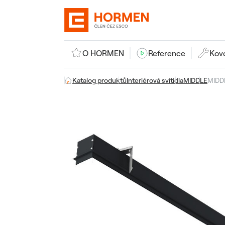
O HORMEN
Reference
Kov
Katalog produktů
Interiérová svítidla
MIDDLE
MIDD