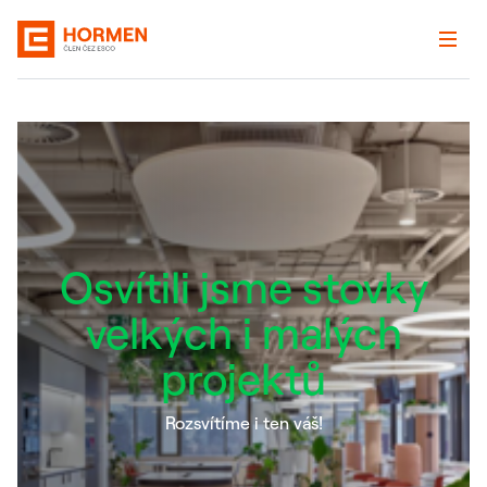
Osvítili jsme stovky
velkých i malých
projektů
Rozsvítíme i ten váš!