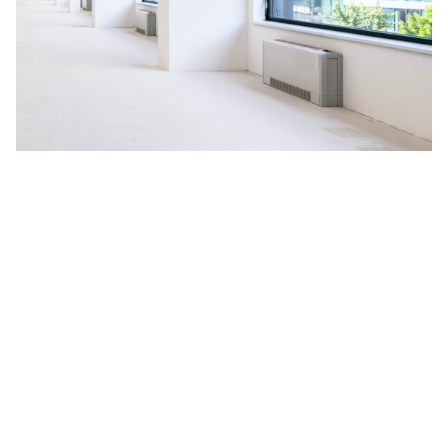
Na budoucnosti planety nám
záleží
V HORMEN ctíme závazek k udržitelnosti, a to se odráží i
na našich aktivitách. Za účelem neustálého zlepšování
naší nabídky jsme se rozhodli spustit pilotní projekt
měření uhlíkové stopy, vyprodukované během celé doby
životnosti produktu, kterým je naše nejprodávanější LED
svítidlo
CANNTO
. Výsledné emise CO
zahrnují získávání a
2
zpracování surovin, dále proces výroby, obalový materiál,
distribuci zákazníkům a celou dobu aktivního užívání
svítidla včetně jeho likvidace.