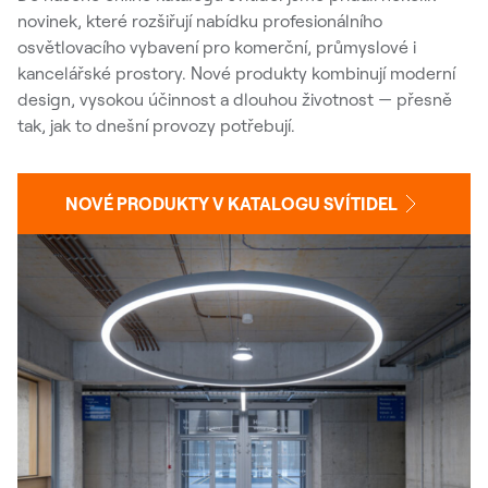
novinek, které rozšiřují nabídku profesionálního
osvětlovacího vybavení pro komerční, průmyslové i
kancelářské prostory. Nové produkty kombinují moderní
design, vysokou účinnost a dlouhou životnost — přesně
tak, jak to dnešní provozy potřebují.
NOVÉ PRODUKTY V KATALOGU SVÍTIDEL