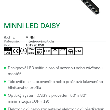
MINNI LED DAISY
Rodina:
MINNI
Kategorie:
Interiérová svítidla
Kód:
101920.050
Designová LED svítidla pro přisazenou nebo závěsnou
montáž
Tělo svítidla z eloxovaného nebo práškově lakovaného
hliníkového profilu
Optický systém DAISY v provedení 50° a 80°
minimalizující UGR (<19)
Elektronický nebo stmívatelný elektronický předřadník