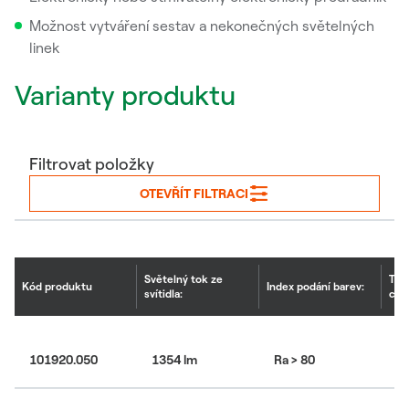
Možnost vytváření sestav a nekonečných světelných
linek
Varianty produktu
Filtrovat položky
OTEVŘÍT FILTRACI
Světelný tok ze
Tep
Kód produktu
Index podání barev:
svítidla:
chr
101920.050
1354 lm
Ra > 80
30