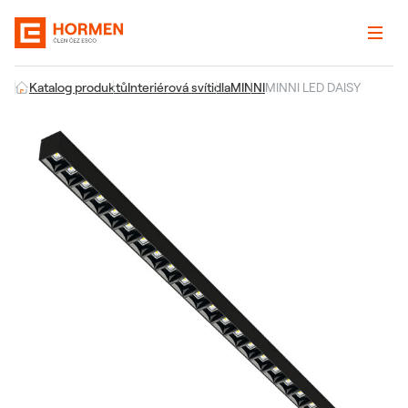
Katalog produktů
Interiérová svítidla
MINNI
MINNI LED DAISY