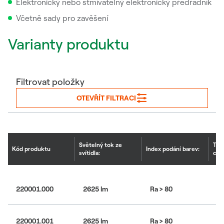
Elektronický nebo stmívatelný elektronický předřadník
Včetně sady pro zavěšení
Varianty produktu
Filtrovat položky
OTEVŘÍT FILTRACI
Světelný tok ze
Tep
Kód produktu
Index podání barev:
svítidla:
chr
220001.000
2625 lm
Ra > 80
30
220001.001
2625 lm
Ra > 80
30