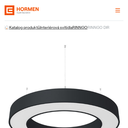
Katalog produktů
Interiérová svítidla
RINNGO
RINNGO DIR