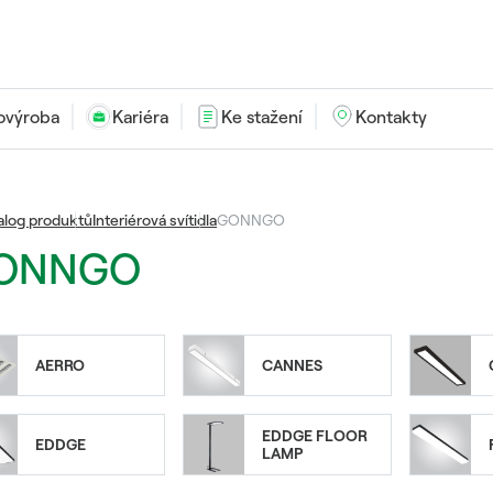
ovýroba
Kariéra
Ke stažení
Kontakty
alog produktů
Interiérová svítidla
GONNGO
ONNGO
AERRO
CANNES
EDDGE FLOOR
EDDGE
LAMP