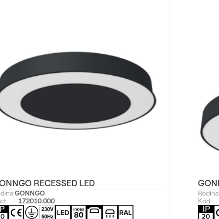
ONNGO RECESSED LED
GON
dina:
GONNGO
Rodina
d:
172010.000
Kód: