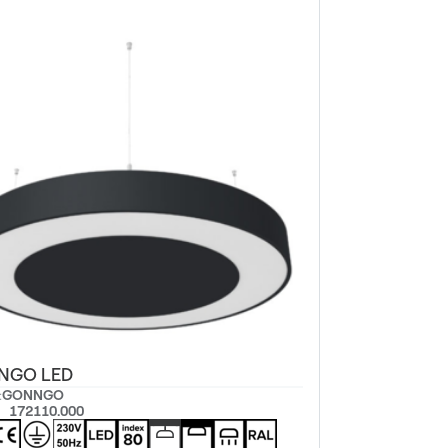
NGO LED
:
GONNGO
172110.000