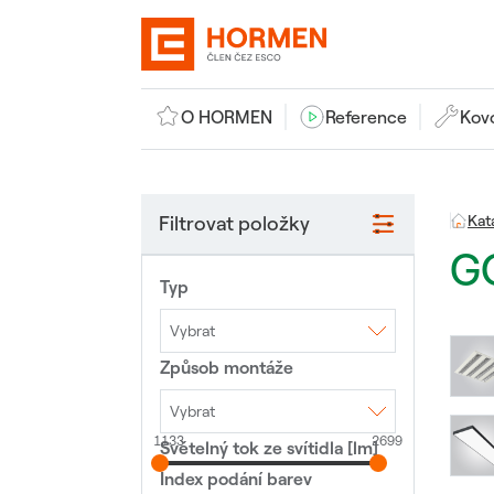
O HORMEN
Reference
Kov
Filtrovat položky
Kat
G
Typ
Vybrat
Způsob montáže
Interiérové LED
svítidlo
Nouzové LED svítidlo
Veřejné osvětlení
Vybrat
1133
2699
Světelný tok ze svítidla [lm]
3F lišta
Lištový systém
Montáž na sloup
Nástěnné
Polovestavné
Index podání barev
Přisazené
Stojící lampa
Vestavné
Závěsné