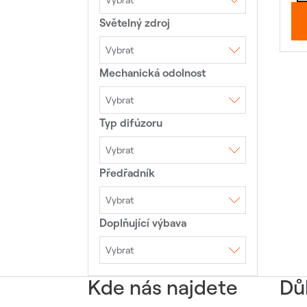
Vybrat
Světelný zdroj
AC 230V 50Hz
Vybrat
Mechanická odolnost
LED
LED moduly
Vybrat
Typ difúzoru
IK00
IK02
IK03
IK05
IK07
IK08
IK10
Vybrat
Předřadník
DAISY optika+shade
Hliníkový reflektor
Microprismatický kryt
Mřížka
Opálový kryt
Optiky
Piktogram
Vybrat
Prismatický kryt
Doplňující výbava
1DIM
4DIM ZHAGA
4DIM NEMA
DALI
EVG
TouchDIM
TouchDIM+Senzor
Vybrat
Přepěťová ochrana
10kV
Přepěťová ochrana
Kde nás najdete
20kV
Dů
Přepěťová ochrana
6kV
Výložník 40mm
Výložník 50mm
Výložník 60mm