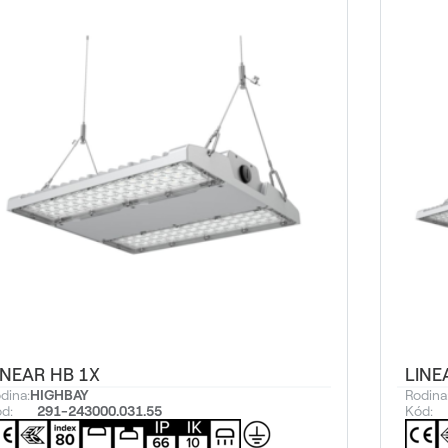
INEAR HB 1X
LINE
dina:
HIGHBAY
Rodina
d:
291-243000.031.55
Kód: