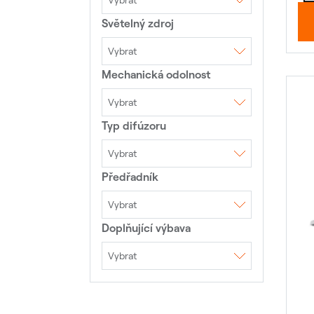
Vybrat
Světelný zdroj
AC 230V 50Hz
Vybrat
Mechanická odolnost
LED
LED moduly
Vybrat
Typ difúzoru
IK00
IK02
IK03
IK05
IK07
IK08
IK10
Vybrat
Předřadník
DAISY optika+shade
Hliníkový reflektor
Microprismatický kryt
Mřížka
Opálový kryt
Optiky
Piktogram
Vybrat
Prismatický kryt
Doplňující výbava
1DIM
4DIM ZHAGA
4DIM NEMA
DALI
EVG
TouchDIM
TouchDIM+Senzor
Vybrat
Přepěťová ochrana
10kV
Přepěťová ochrana
20kV
Přepěťová ochrana
6kV
Výložník 40mm
Výložník 50mm
Výložník 60mm