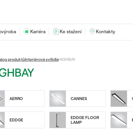
ovýroba
Kariéra
Ke stažení
Kontakty
alog produktů
Interiérová svítidla
HIGHBAY
IGHBAY
AERRO
CANNES
EDDGE FLOOR
EDDGE
LAMP