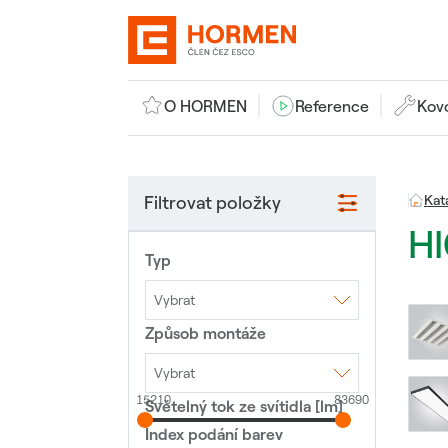
O HORMEN
Reference
Kov
Filtrovat položky
Kat
H
Typ
Vybrat
Způsob montáže
Interiérové LED
svítidlo
Nouzové LED svítidlo
Veřejné osvětlení
Vybrat
15210
83690
Světelný tok ze svítidla [lm]
3F lišta
Lištový systém
Montáž na sloup
Nástěnné
Polovestavné
Index podání barev
Přisazené
Stojící lampa
Vestavné
Závěsné