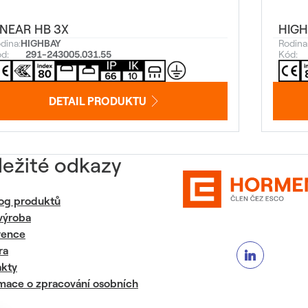
INEAR HB 3X
HIGH
dina:
HIGHBAY
Rodina
d:
291-243005.031.55
Kód:
DETAIL PRODUKTU
ležité odkazy
og produktů
výroba
rence
ra
akty
mace o zpracování osobních