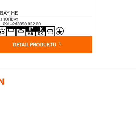
BAY HE
:
HIGHBAY
291-243050.032.60
DETAIL PRODUKTU