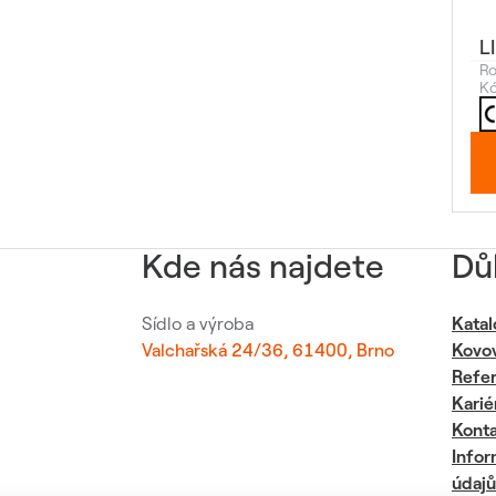
L
Ro
Kó
Kde nás najdete
Dů
Sídlo a výroba
Katal
Valchařská 24/36, 61400, Brno
Kovo
Refe
Karié
Kont
Infor
údajů