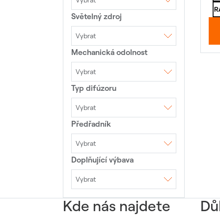
Vybrat
Světelný zdroj
AC 230V 50Hz
Vybrat
Mechanická odolnost
LED
LED moduly
Vybrat
Typ difúzoru
IK00
IK02
IK03
IK05
IK07
IK08
IK10
Vybrat
Předřadník
DAISY optika+shade
Hliníkový reflektor
Microprismatický kryt
Mřížka
Opálový kryt
Optiky
Piktogram
Vybrat
Prismatický kryt
Doplňující výbava
1DIM
4DIM ZHAGA
4DIM NEMA
DALI
EVG
TouchDIM
TouchDIM+Senzor
Vybrat
Přepěťová ochrana
10kV
Přepěťová ochrana
Kde nás najdete
20kV
Dů
Přepěťová ochrana
6kV
Výložník 40mm
Výložník 50mm
Výložník 60mm