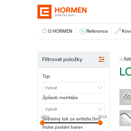
O HORMEN
Reference
Kov
Filtrovat položky
Kat
L
Typ
Vybrat
Způsob montáže
Interiérové LED
svítidlo
Nouzové LED svítidlo
Veřejné osvětlení
Vybrat
2754
9219
Světelný tok ze svítidla [lm]
3F lišta
Lištový systém
Montáž na sloup
Nástěnné
Polovestavné
Index podání barev
Přisazené
Stojící lampa
Vestavné
Závěsné