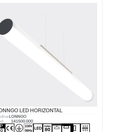
ONNGO LED HORIZONTAL
dina:
LONNGO
d:
141500.000