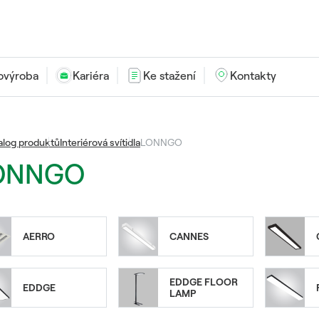
ovýroba
Kariéra
Ke stažení
Kontakty
alog produktů
Interiérová svítidla
LONNGO
ONNGO
AERRO
CANNES
EDDGE FLOOR
EDDGE
LAMP