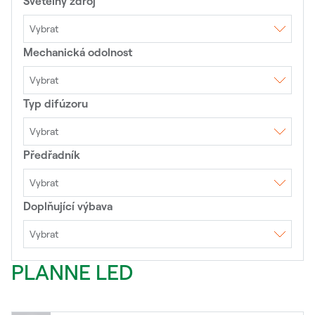
Světelný zdroj
Vybrat
Mechanická odolnost
LED
LED moduly
Vybrat
Typ difúzoru
IK00
IK02
IK03
IK05
IK07
IK08
IK10
Vybrat
Předřadník
DAISY optika+shade
Hliníkový reflektor
Microprismatický kryt
Mřížka
Opálový kryt
Optiky
Piktogram
Vybrat
Prismatický kryt
Doplňující výbava
1DIM
4DIM ZHAGA
4DIM NEMA
DALI
EVG
TouchDIM
TouchDIM+Senzor
Vybrat
Přepěťová ochrana 10kV
Přepěťová ochrana 20kV
PLANNE LED
Přepěťová ochrana 6kV
Výložník 40mm
Výložník 50mm
Výložník 60mm