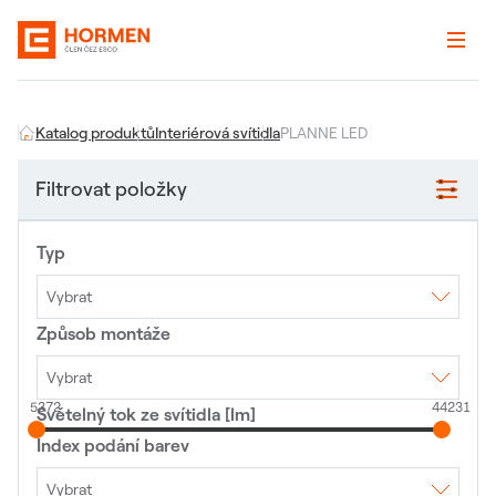
Katalog produktů
Interiérová svítidla
PLANNE LED
Filtrovat položky
Typ
Vybrat
Způsob montáže
Interiérové LED svítidlo
Nouzové LED svítidlo
Veřejné osvětlení
Vybrat
5372
44231
Světelný tok ze svítidla [lm]
3F lišta
Lištový systém
Montáž na sloup
Nástěnné
Polovestavné
Index podání barev
Přisazené
Stojící lampa
Vestavné
Závěsné
Vybrat