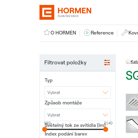
O HORMEN
Reference
Kov
Filtrovat položky
Kat
S
Typ
Vybrat
Způsob montáže
Interiérové LED
svítidlo
Nouzové LED svítidlo
Veřejné osvětlení
Vybrat
593
2140
Světelný tok ze svítidla [lm]
3F lišta
Lištový systém
Montáž na sloup
Nástěnné
Polovestavné
Index podání barev
Přisazené
Stojící lampa
Vestavné
Závěsné