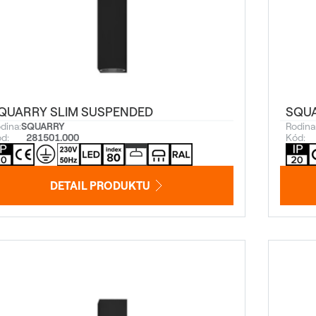
QUARRY SLIM SUSPENDED
SQUA
dina:
SQUARRY
Rodina
d:
281501.000
Kód:
DETAIL PRODUKTU