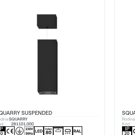
QUARRY SUSPENDED
SQU
dina:
SQUARRY
Rodina
d:
281101.000
Kód: