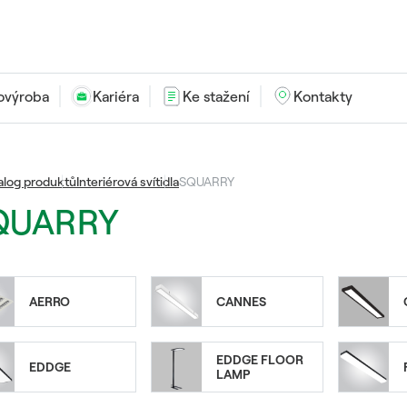
ovýroba
Kariéra
Ke stažení
Kontakty
alog produktů
Interiérová svítidla
SQUARRY
QUARRY
AERRO
CANNES
EDDGE FLOOR
EDDGE
LAMP