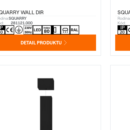
QUARRY WALL DIR
SQUA
dina:
SQUARRY
Rodina
d:
281121.000
Kód:
DETAIL PRODUKTU