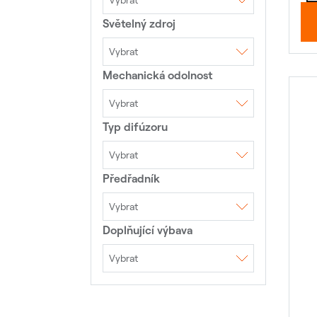
Vybrat
Světelný zdroj
AC 230V 50Hz
Vybrat
Mechanická odolnost
LED
LED moduly
Vybrat
Typ difúzoru
IK00
IK02
IK03
IK05
IK07
IK08
IK10
Vybrat
Předřadník
DAISY optika+shade
Hliníkový reflektor
Microprismatický kryt
Mřížka
Opálový kryt
Optiky
Piktogram
Vybrat
Prismatický kryt
Doplňující výbava
1DIM
4DIM ZHAGA
4DIM NEMA
DALI
EVG
TouchDIM
TouchDIM+Senzor
Vybrat
Přepěťová ochrana
10kV
Přepěťová ochrana
20kV
Přepěťová ochrana
6kV
Výložník 40mm
Výložník 50mm
Výložník 60mm