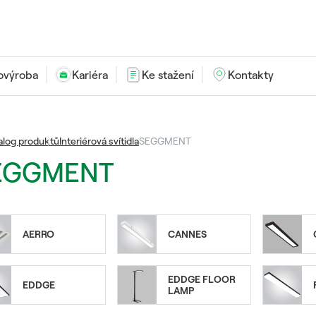
ovýroba
Kariéra
Ke stažení
Kontakty
alog produktů
Interiérová svítidla
SEGGMENT
EGGMENT
AERRO
CANNES
EDDGE FLOOR
EDDGE
LAMP