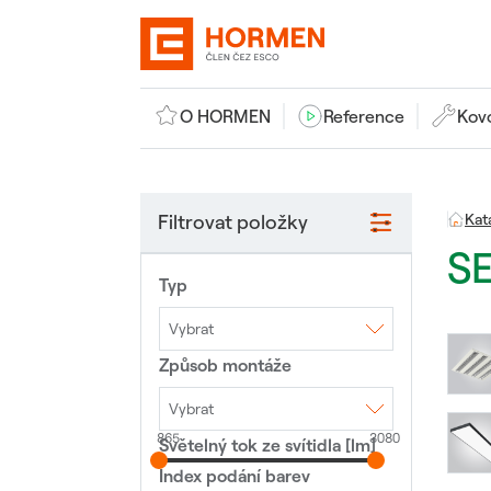
O HORMEN
Reference
Kov
Filtrovat položky
Kat
S
Typ
Vybrat
Způsob montáže
Interiérové LED
svítidlo
Nouzové LED svítidlo
Veřejné osvětlení
Vybrat
865
3080
Světelný tok ze svítidla [lm]
3F lišta
Lištový systém
Montáž na sloup
Nástěnné
Polovestavné
Index podání barev
Přisazené
Stojící lampa
Vestavné
Závěsné