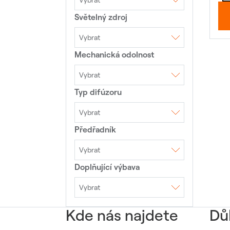
Vybrat
Světelný zdroj
AC 230V 50Hz
Vybrat
Mechanická odolnost
LED
LED moduly
Vybrat
Typ difúzoru
IK00
IK02
IK03
IK05
IK07
IK08
IK10
Vybrat
Předřadník
DAISY optika+shade
Hliníkový reflektor
Microprismatický kryt
Mřížka
Opálový kryt
Optiky
Piktogram
Vybrat
Prismatický kryt
Doplňující výbava
1DIM
4DIM ZHAGA
4DIM NEMA
DALI
EVG
TouchDIM
TouchDIM+Senzor
Vybrat
Přepěťová ochrana
10kV
Přepěťová ochrana
Kde nás najdete
20kV
Dů
Přepěťová ochrana
6kV
Výložník 40mm
Výložník 50mm
Výložník 60mm