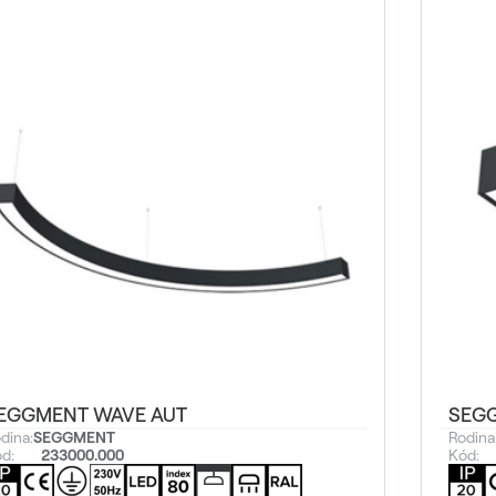
EGGMENT WAVE AUT
SEGG
dina:
SEGGMENT
Rodina
d:
233000.000
Kód: