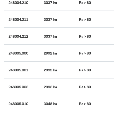
4
248004.210
3037 lm
Ra > 80
bí
4
248004.211
3037 lm
Ra > 80
bí
4
248004.212
3037 lm
Ra > 80
bí
248005.000
2992 lm
Ra > 80
30
KÓD PRODUKTU:
248004.011
248005.001
2992 lm
Ra > 80
30
VYTISKNOUT / ULOŽIT
Název:
FLAMMINI LED
KÓD PRODUKTU:
248004.012
Rodina:
FLAMMINI
Kategorie:
Interiérová svítidla
248005.002
2992 lm
Ra > 80
30
VYTISKNOUT / ULOŽIT
Název:
FLAMMINI LED
KÓD PRODUKTU:
248004.200
Rodina:
FLAMMINI
Kategorie:
Interiérová svítidla
248005.010
3048 lm
Ra > 80
30
LED svítidlo určené do vnitřních prostor
VYTISKNOUT / ULOŽIT
Název:
FLAMMINI LED
KÓD PRODUKTU:
248004.201
Konstrukce svítidla určená pro přisazenou nebo
Rodina:
FLAMMINI