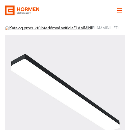
Katalog produktů
Interiérová svítidla
FLAMMINI
FLAMMINI LED