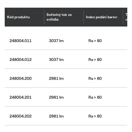
Světelný tok ze
Tep
Kód produktu
Index podání barev:
svítidla:
chr
4
248004.011
3037 lm
Ra > 80
bí
4
248004.012
3037 lm
Ra > 80
bí
4
248004.200
2981 lm
Ra > 80
bí
4
248004.201
2981 lm
Ra > 80
bí
4
248004.202
2981 lm
Ra > 80
bí