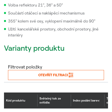
Volba reflektoru 21°, 36° a 50°
Součástí otáčecí a naklápěcí mechanismus
355° kolem své osy, vyklopení maximálně do 90°
Užití: kancelářské prostory, obchodní prostory, jiné
interiéry
Varianty produktu
Filtrovat položky
OTEVŘÍT FILTRACI
Světelný tok ze
Tep
Kód produktu
Index podání barev:
svítidla:
chr