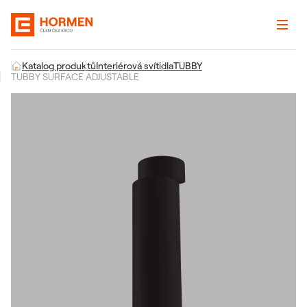
Katalog produktů
Interiérová svítidla
TUBBY
TUBBY SURFACE ADJUSTABLE