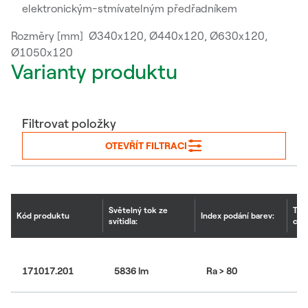
elektronickým-stmívatelným předřadníkem
Rozměry [mm] Ø340x120, Ø440x120, Ø630x120,
Ø1050x120
Varianty produktu
Filtrovat položky
OTEVŘÍT FILTRACI
Světelný tok ze
Tep
Kód produktu
Index podání barev:
svítidla:
chr
171017.201
5836 lm
Ra > 80
30