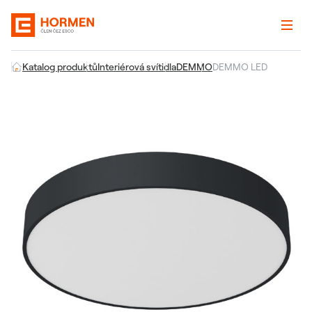
Katalog produktů
Interiérová svítidla
DEMMO
DEMMO LED