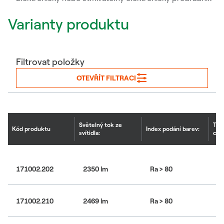
Varianty produktu
Filtrovat položky
OTEVŘÍT FILTRACI
Světelný tok ze
Tep
Kód produktu
Index podání barev:
svítidla:
chr
4
171002.202
2350 lm
Ra > 80
bí
4
171002.210
2469 lm
Ra > 80
bí