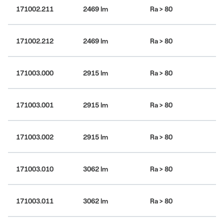
4
171002.211
2469 lm
Ra > 80
bí
4
171002.212
2469 lm
Ra > 80
bí
171003.000
2915 lm
Ra > 80
30
171003.001
2915 lm
Ra > 80
30
171003.002
2915 lm
Ra > 80
30
171003.010
3062 lm
Ra > 80
30
171003.011
3062 lm
Ra > 80
30
KÓD PRODUKTU:
171002.202