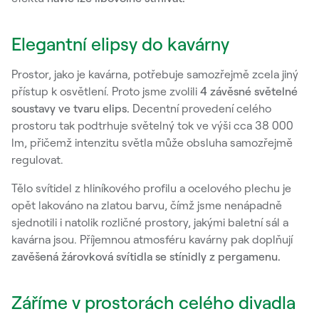
Elegantní elipsy do kavárny
Prostor, jako je kavárna, potřebuje samozřejmě zcela jiný
přístup k osvětlení. Proto jsme zvolili
4 závěsné světelné
soustavy ve tvaru elips.
Decentní provedení celého
prostoru tak podtrhuje světelný tok ve výši cca 38 000
lm, přičemž intenzitu světla může obsluha samozřejmě
regulovat.
Tělo svítidel z hliníkového profilu a ocelového plechu je
opět lakováno na zlatou barvu, čímž jsme nenápadně
sjednotili i natolik rozličné prostory, jakými baletní sál a
kavárna jsou. Příjemnou atmosféru kavárny pak doplňují
zavěšená žárovková svítidla se stínidly z pergamenu.
Záříme v prostorách celého divadla