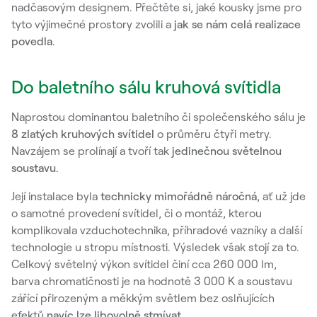
nadčasovým designem. Přečtěte si, jaké kousky jsme pro
tyto výjimečné prostory zvolili a
jak se nám celá realizace
povedla
.
Do baletního sálu kruhová svítidla
Naprostou dominantou baletního či společenského sálu je
8 zlatých kruhových svítidel
o průměru čtyři metry.
Navzájem se prolínají a tvoří tak
jedinečnou světelnou
soustavu
.
Její instalace byla
technicky mimořádně náročná
, ať už jde
o samotné provedení svítidel, či o montáž, kterou
komplikovala vzduchotechnika, příhradové vazníky a další
technologie u stropu místnosti. Výsledek však stojí za to.
Celkový světelný výkon svítidel činí cca 260 000 lm,
barva chromatičnosti je na hodnotě 3 000 K a soustavu
zářící přirozeným a měkkým světlem bez oslňujících
efektů
navíc lze libovolně stmívat.