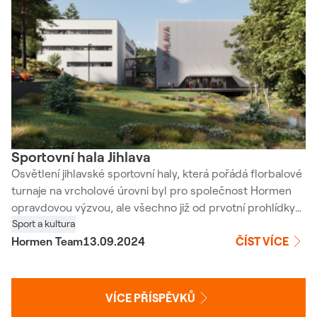
Sportovní hala Jihlava
Osvětlení jihlavské sportovní haly, která pořádá florbalové
turnaje na vrcholové úrovni byl pro společnost Hormen
opravdovou výzvou, ale všechno již od prvotní prohlídky
haly přes všechny návrhy, výpočty a samotnou realizaci
Sport a kultura
proběhlo hladce.
Hormen Team
13.09.2024
ČÍST VÍCE
VÍCE PŘÍSPĚVKŮ