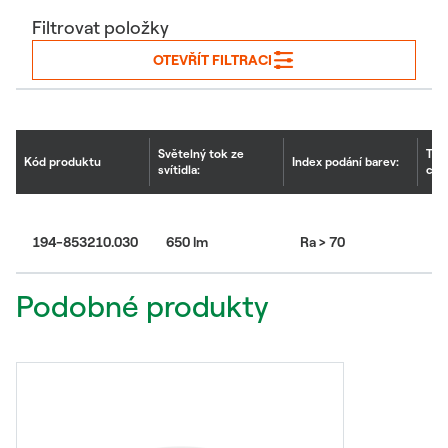
Filtrovat položky
OTEVŘÍT FILTRACI
Světelný tok ze
Tep
Kód produktu
Index podání barev:
svítidla:
chr
194-853210.030
650 lm
Ra > 70
50
Podobné produkty
KÓD PRODUKTU:
194-853210.030
VYTISKNOUT / ULOŽIT
Název:
PICCTO 2 LED
Rodina:
PICCTO 2 LED
Kategorie:
Nouzová svítidla