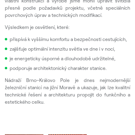
vlastní konstrukci a výrobě jsme mohli upravit svítidla
přesně podle požadavků projektu, včetně speciálních
povrchových úprav a technických modifikací.
Výsledkem je osvětlení, které:
přispívá k vyššímu komfortu a bezpečnosti cestujících,
zajišťuje optimální intenzitu světla ve dne i v noci,
je energeticky úsporné a dlouhodobě udržitelné,
podporuje architektonický charakter stanice.
Nádraží Brno–Královo Pole je dnes nejmodernější
železniční stanicí na jižní Moravě a ukazuje, jak lze kvalitní
technické řešení a architekturu propojit do funkčního a
estetického celku.