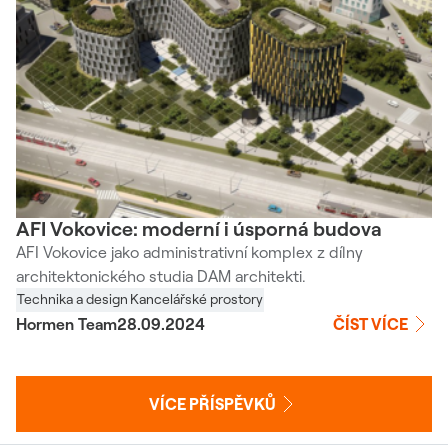
AFI Vokovice: moderní i úsporná budova
AFI Vokovice jako administrativní komplex z dílny
architektonického studia DAM architekti.
Technika a design
Kancelářské prostory
Hormen Team
28.09.2024
ČÍST VÍCE
VÍCE PŘÍSPĚVKŮ