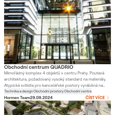
Obchodní centrum QUADRIO
Mimořádný komplex 4 objektů v centru Prahy. Poutavá
architektura, požadovaný vysoký standard na materiály.
Atypická svítidla pro kancelářské postory vyráběná na
základě požadavku architekta a investora tak, aby
Technika a design
Obchodní prostory
Obchodní centra
dokonale rozměrově ladila s ostatními interiérovými prvky,
Hormen Team
29.09.2024
ČÍST VÍCE
např. s chladícími trámy.