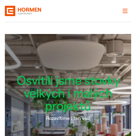
Osvítili jsme stovky
velkých i malých
projektů
Rozsvítíme i ten váš!