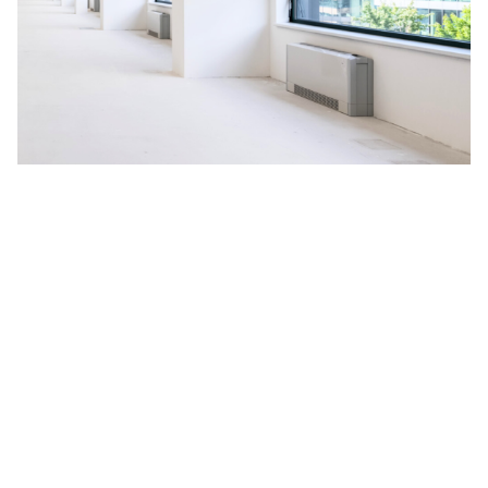
Na budoucnosti planety nám
záleží
V HORMEN ctíme závazek k udržitelnosti, a to se odráží i
na našich aktivitách. Za účelem neustálého zlepšování
naší nabídky jsme se rozhodli spustit pilotní projekt
měření uhlíkové stopy, vyprodukované během celé doby
životnosti produktu, kterým je naše nejprodávanější LED
svítidlo
CANNTO
. Výsledné emise CO
zahrnují získávání a
2
zpracování surovin, dále proces výroby, obalový materiál,
distribuci zákazníkům a celou dobu aktivního užívání
svítidla včetně jeho likvidace.