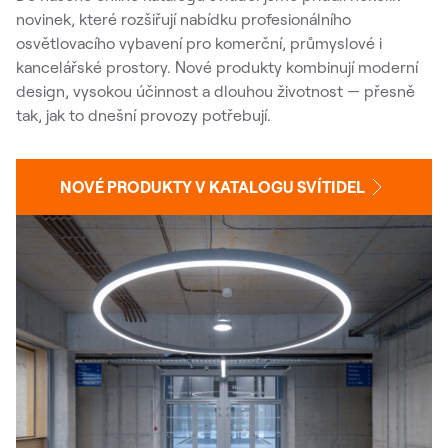
novinek, které rozšiřují nabídku profesionálního
osvětlovacího vybavení pro komerční, průmyslové i
kancelářské prostory. Nové produkty kombinují moderní
design, vysokou účinnost a dlouhou životnost — přesně
tak, jak to dnešní provozy potřebují.
NOVÉ PRODUKTY V KATALOGU SVÍTIDEL