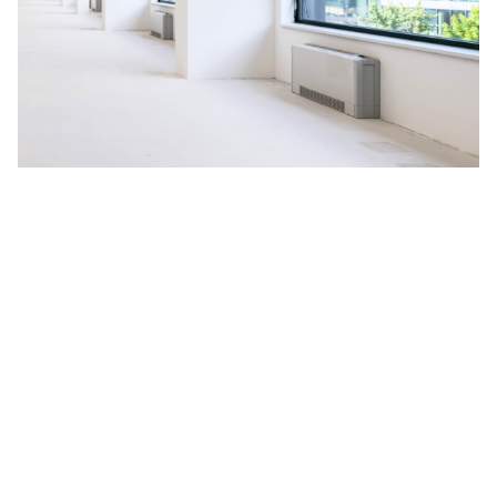
Na budoucnosti planety nám
záleží
V HORMEN ctíme závazek k udržitelnosti, a to se odráží i
na našich aktivitách. Za účelem neustálého zlepšování
naší nabídky jsme se rozhodli spustit pilotní projekt
měření uhlíkové stopy, vyprodukované během celé doby
životnosti produktu, kterým je naše nejprodávanější LED
svítidlo
CANNTO
. Výsledné emise CO
zahrnují získávání a
2
zpracování surovin, dále proces výroby, obalový materiál,
distribuci zákazníkům a celou dobu aktivního užívání
svítidla včetně jeho likvidace.