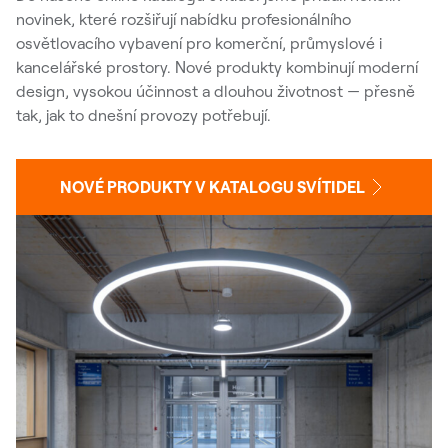
novinek, které rozšiřují nabídku profesionálního
osvětlovacího vybavení pro komerční, průmyslové i
kancelářské prostory. Nové produkty kombinují moderní
design, vysokou účinnost a dlouhou životnost — přesně
tak, jak to dnešní provozy potřebují.
NOVÉ PRODUKTY V KATALOGU SVÍTIDEL