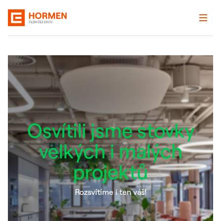
Osvítili jsme stovky
velkých i malých
projektů
Rozsvítíme i ten váš!