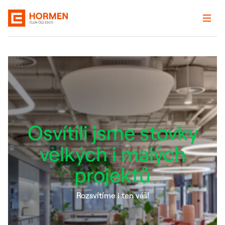
Osvítili jsme stovky
velkých i malých
projektů
Rozsvítíme i ten váš!