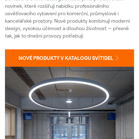
novinek, které rozšiřují nabídku profesionálního
osvětlovacího vybavení pro komerční, průmyslové i
kancelářské prostory. Nové produkty kombinují moderní
design, vysokou účinnost a dlouhou životnost — přesně
tak, jak to dnešní provozy potřebují.
NOVÉ PRODUKTY V KATALOGU SVÍTIDEL