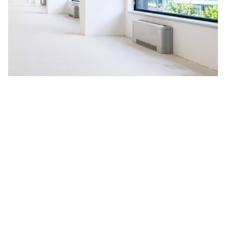
Na budoucnosti planety nám
záleží
V HORMEN ctíme závazek k udržitelnosti, a to se odráží i
na našich aktivitách. Za účelem neustálého zlepšování
naší nabídky jsme se rozhodli spustit pilotní projekt
měření uhlíkové stopy, vyprodukované během celé doby
životnosti produktu, kterým je naše nejprodávanější LED
svítidlo
CANNTO
. Výsledné emise CO
zahrnují získávání a
2
zpracování surovin, dále proces výroby, obalový materiál,
distribuci zákazníkům a celou dobu aktivního užívání
svítidla včetně jeho likvidace.