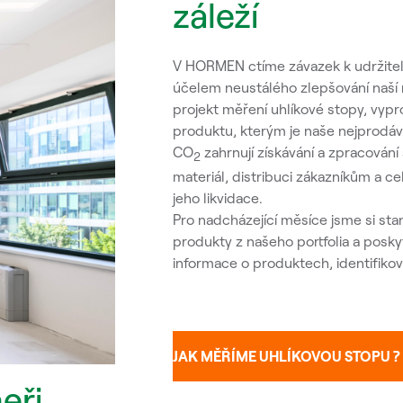
záleží
V HORMEN ctíme závazek k udržitelnos
účelem neustálého zlepšování naší n
projekt měření uhlíkové stopy, vy
produktu, kterým je naše nejprodáva
CO
zahrnují získávání a zpracování
2
materiál, distribuci zákazníkům a ce
jeho likvidace.
Pro nadcházející měsíce jsme si stano
produkty z našeho portfolia a posk
informace o produktech, identifikova
JAK MĚŘÍME UHLÍKOVOU STOPU ?
eři