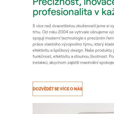
Preciznost, inovac
profesionalita v k
S více než dvacetiletou zkušeností jsme si 
trhu. Od roku 2004 se vytrvale věnujeme vývoj
spojují moderní technologie s precizním ře
práce vlastního vývojového týmu, který klad
efektivitu a špičkový design. Naše produkty
funkčnost, efektivitu a dlouhou životnost. P
instalaci, abychom zajistili maximální spokoj
DOZVĚDĚT SE VÍCE O NÁS