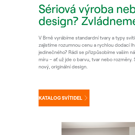
Sériová výroba neb
design? Zvládneme
V Brně vyrábíme standardní tvary a typy sví
zajistíme rozumnou cenu a rychlou dodací lhů
jedinečného? Rádi se přizpůsobíme vašim n
míru – ať už jde o barvu, tvar nebo rozměry.
nový, originální design.
KATALOG SVÍTIDEL