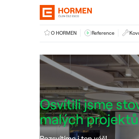
O HORMEN
Reference
Kov
Osvítili jsme sto
malých projektů
Rozsvítíme i ten váš!