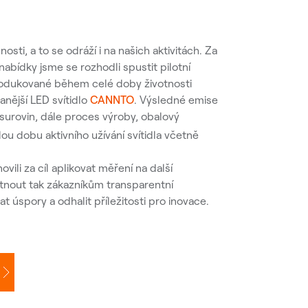
ti, a to se odráží i na našich aktivitách. Za
abídky jsme se rozhodli spustit pilotní
produkované během celé doby životnosti
nější LED svítidlo
CANNTO
. Výsledné emise
 surovin, dále proces výroby, obalový
lou dobu aktivního užívání svítidla včetně
vili za cíl aplikovat měření na další
ytnout tak zákazníkům transparentní
t úspory a odhalit příležitosti pro inovace.