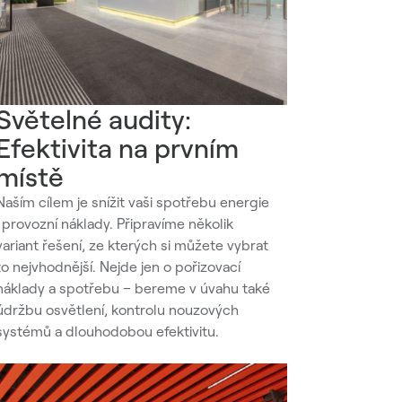
Světelné audity:
Efektivita na prvním
místě
Naším cílem je snížit vaši spotřebu energie
i provozní náklady. Připravíme několik
variant řešení, ze kterých si můžete vybrat
to nejvhodnější. Nejde jen o pořizovací
náklady a spotřebu – bereme v úvahu také
údržbu osvětlení, kontrolu nouzových
systémů a dlouhodobou efektivitu.