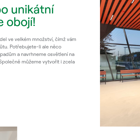
o unikátní
 obojí!
tidel ve velkém množství, čímž vám
tu. Potřebujete-li ale něco
ápadům a navrhneme osvětlení na
 Společně můžeme vytvořit i zcela