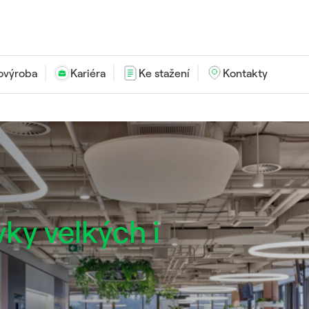
ovýroba
Kariéra
Ke stažení
Kontakty
vky velkých i