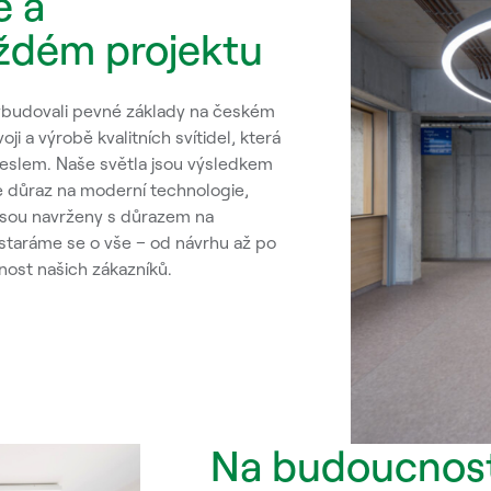
e a
aždém projektu
vybudovali pevné základy na českém
i a výrobě kvalitních svítidel, která
meslem. Naše světla jsou výsledkem
e důraz na moderní technologie,
 jsou navrženy s důrazem na
ostaráme se o vše – od návrhu až po
enost našich zákazníků.
Na budoucnost