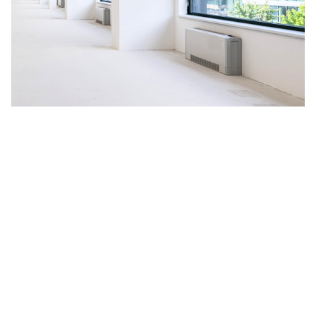
Na budoucnosti planety nám
záleží
V HORMEN ctíme závazek k udržitelnosti, a to se odráží i
na našich aktivitách. Za účelem neustálého zlepšování
naší nabídky jsme se rozhodli spustit pilotní projekt
měření uhlíkové stopy, vyprodukované během celé doby
životnosti produktu, kterým je naše nejprodávanější LED
svítidlo
CANNTO
. Výsledné emise CO
zahrnují získávání a
2
zpracování surovin, dále proces výroby, obalový materiál,
distribuci zákazníkům a celou dobu aktivního užívání
svítidla včetně jeho likvidace.