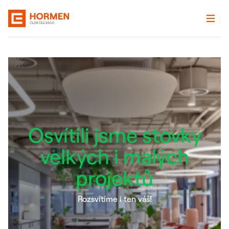
Osvítili jsme stovky
velkých i malých
projektů
Rozsvítíme i ten váš!