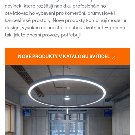
novinek, které rozšiřují nabídku profesionálního
osvětlovacího vybavení pro komerční, průmyslové i
kancelářské prostory. Nové produkty kombinují moderní
design, vysokou účinnost a dlouhou životnost — přesně
tak, jak to dnešní provozy potřebují.
NOVÉ PRODUKTY V KATALOGU SVÍTIDEL