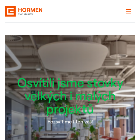
Osvítili jsme stovky
velkých i malých
projektů
Rozsvítíme i ten váš!