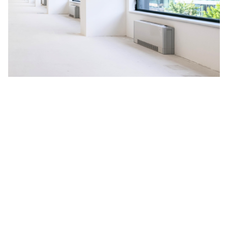
Na budoucnosti planety nám
záleží
V HORMEN ctíme závazek k udržitelnosti, a to se odráží i
na našich aktivitách. Za účelem neustálého zlepšování
naší nabídky jsme se rozhodli spustit pilotní projekt
měření uhlíkové stopy, vyprodukované během celé doby
životnosti produktu, kterým je naše nejprodávanější LED
svítidlo
CANNTO
. Výsledné emise CO
zahrnují získávání a
2
zpracování surovin, dále proces výroby, obalový materiál,
distribuci zákazníkům a celou dobu aktivního užívání
svítidla včetně jeho likvidace.