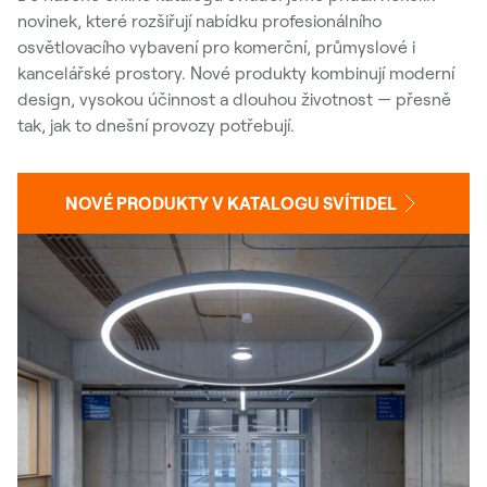
novinek, které rozšiřují nabídku profesionálního
osvětlovacího vybavení pro komerční, průmyslové i
kancelářské prostory. Nové produkty kombinují moderní
design, vysokou účinnost a dlouhou životnost — přesně
tak, jak to dnešní provozy potřebují.
NOVÉ PRODUKTY V KATALOGU SVÍTIDEL