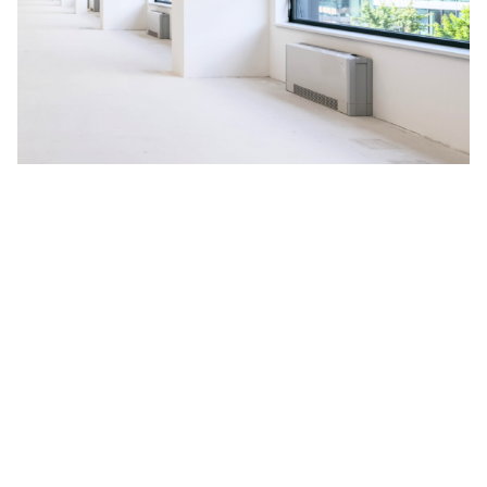
Na budoucnosti planety nám
záleží
V HORMEN ctíme závazek k udržitelnosti, a to se odráží i
na našich aktivitách. Za účelem neustálého zlepšování
naší nabídky jsme se rozhodli spustit pilotní projekt
měření uhlíkové stopy, vyprodukované během celé doby
životnosti produktu, kterým je naše nejprodávanější LED
svítidlo
CANNTO
. Výsledné emise CO
zahrnují získávání a
2
zpracování surovin, dále proces výroby, obalový materiál,
distribuci zákazníkům a celou dobu aktivního užívání
svítidla včetně jeho likvidace.