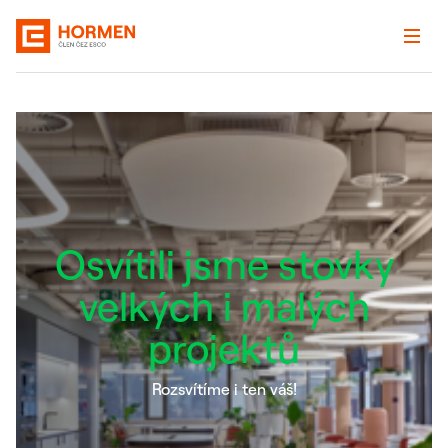
Osvítili jsme stovky
velkých i malých
projektů
Rozsvítíme i ten váš!