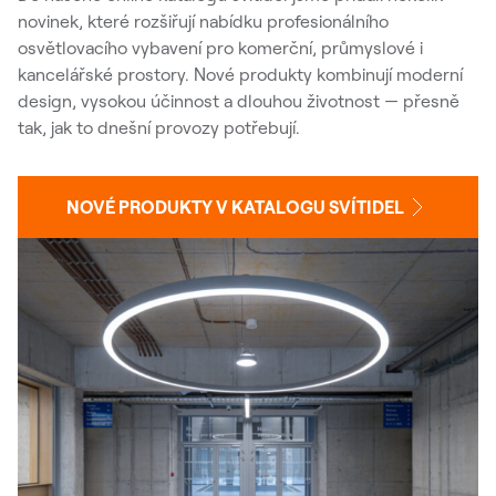
novinek, které rozšiřují nabídku profesionálního
osvětlovacího vybavení pro komerční, průmyslové i
kancelářské prostory. Nové produkty kombinují moderní
design, vysokou účinnost a dlouhou životnost — přesně
tak, jak to dnešní provozy potřebují.
NOVÉ PRODUKTY V KATALOGU SVÍTIDEL