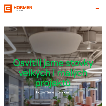
Osvítili jsme stovky
velkých i malých
projektů
Rozsvítíme i ten váš!