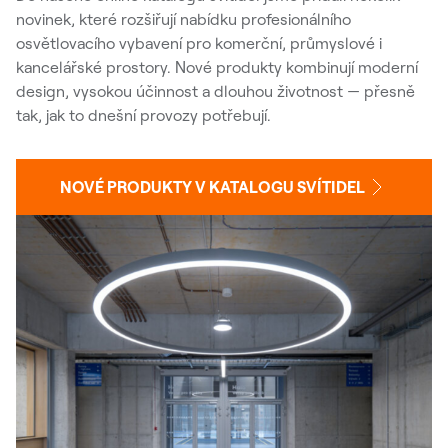
novinek, které rozšiřují nabídku profesionálního
osvětlovacího vybavení pro komerční, průmyslové i
kancelářské prostory. Nové produkty kombinují moderní
design, vysokou účinnost a dlouhou životnost — přesně
tak, jak to dnešní provozy potřebují.
NOVÉ PRODUKTY V KATALOGU SVÍTIDEL