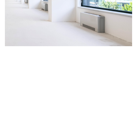
Na budoucnosti planety nám
záleží
V HORMEN ctíme závazek k udržitelnosti, a to se odráží i
na našich aktivitách. Za účelem neustálého zlepšování
naší nabídky jsme se rozhodli spustit pilotní projekt
měření uhlíkové stopy, vyprodukované během celé doby
životnosti produktu, kterým je naše nejprodávanější LED
svítidlo
CANNTO
. Výsledné emise CO
zahrnují získávání a
2
zpracování surovin, dále proces výroby, obalový materiál,
distribuci zákazníkům a celou dobu aktivního užívání
svítidla včetně jeho likvidace.