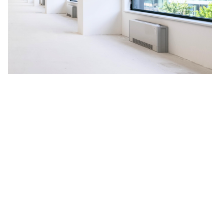
Na budoucnosti planety nám
záleží
V HORMEN ctíme závazek k udržitelnosti, a to se odráží i
na našich aktivitách. Za účelem neustálého zlepšování
naší nabídky jsme se rozhodli spustit pilotní projekt
měření uhlíkové stopy, vyprodukované během celé doby
životnosti produktu, kterým je naše nejprodávanější LED
svítidlo
CANNTO
. Výsledné emise CO
zahrnují získávání a
2
zpracování surovin, dále proces výroby, obalový materiál,
distribuci zákazníkům a celou dobu aktivního užívání
svítidla včetně jeho likvidace.