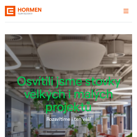
Osvítili jsme stovky
velkých i malých
projektů
Rozsvítíme i ten váš!