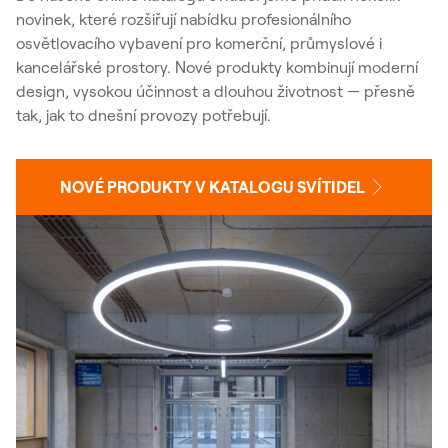
novinek, které rozšiřují nabídku profesionálního
osvětlovacího vybavení pro komerční, průmyslové i
kancelářské prostory. Nové produkty kombinují moderní
design, vysokou účinnost a dlouhou životnost — přesně
tak, jak to dnešní provozy potřebují.
NOVÉ PRODUKTY V KATALOGU SVÍTIDEL