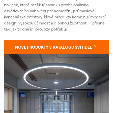
novinek, které rozšiřují nabídku profesionálního
osvětlovacího vybavení pro komerční, průmyslové i
kancelářské prostory. Nové produkty kombinují moderní
design, vysokou účinnost a dlouhou životnost — přesně
tak, jak to dnešní provozy potřebují.
NOVÉ PRODUKTY V KATALOGU SVÍTIDEL