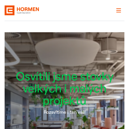
Osvítili jsme stovky
velkých i malých
projektů
Rozsvítíme i ten váš!