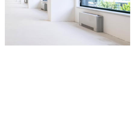
Na budoucnosti planety nám
záleží
V HORMEN ctíme závazek k udržitelnosti, a to se odráží i
na našich aktivitách. Za účelem neustálého zlepšování
naší nabídky jsme se rozhodli spustit pilotní projekt
měření uhlíkové stopy, vyprodukované během celé doby
životnosti produktu, kterým je naše nejprodávanější LED
svítidlo
CANNTO
. Výsledné emise CO
zahrnují získávání a
2
zpracování surovin, dále proces výroby, obalový materiál,
distribuci zákazníkům a celou dobu aktivního užívání
svítidla včetně jeho likvidace.