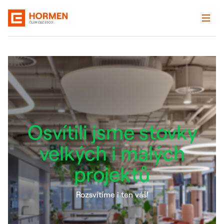
Osvítili jsme stovky
velkých i malých
projektů
Rozsvítíme i ten váš!