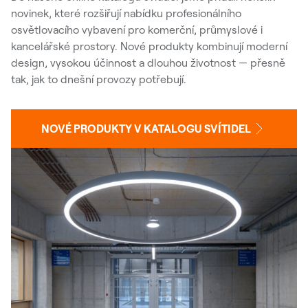
novinek, které rozšiřují nabídku profesionálního
osvětlovacího vybavení pro komerční, průmyslové i
kancelářské prostory. Nové produkty kombinují moderní
design, vysokou účinnost a dlouhou životnost — přesně
tak, jak to dnešní provozy potřebují.
NOVÉ PRODUKTY V KATALOGU SVÍTIDEL