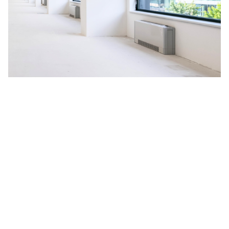
Na budoucnosti planety nám
záleží
V HORMEN ctíme závazek k udržitelnosti, a to se odráží i
na našich aktivitách. Za účelem neustálého zlepšování
naší nabídky jsme se rozhodli spustit pilotní projekt
měření uhlíkové stopy, vyprodukované během celé doby
životnosti produktu, kterým je naše nejprodávanější LED
svítidlo
CANNTO
. Výsledné emise CO
zahrnují získávání a
2
zpracování surovin, dále proces výroby, obalový materiál,
distribuci zákazníkům a celou dobu aktivního užívání
svítidla včetně jeho likvidace.