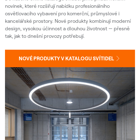
novinek, které rozšiřují nabídku profesionálního
osvětlovacího vybavení pro komerční, průmyslové i
kancelářské prostory. Nové produkty kombinují moderní
design, vysokou účinnost a dlouhou životnost — přesně
tak, jak to dnešní provozy potřebují.
NOVÉ PRODUKTY V KATALOGU SVÍTIDEL