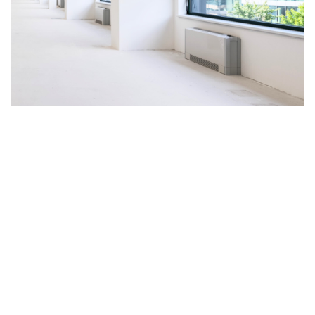
Na budoucnosti planety nám
záleží
V HORMEN ctíme závazek k udržitelnosti, a to se odráží i
na našich aktivitách. Za účelem neustálého zlepšování
naší nabídky jsme se rozhodli spustit pilotní projekt
měření uhlíkové stopy, vyprodukované během celé doby
životnosti produktu, kterým je naše nejprodávanější LED
svítidlo
CANNTO
. Výsledné emise CO
zahrnují získávání a
2
zpracování surovin, dále proces výroby, obalový materiál,
distribuci zákazníkům a celou dobu aktivního užívání
svítidla včetně jeho likvidace.