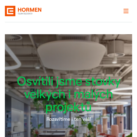
Osvítili jsme stovky
velkých i malých
projektů
Rozsvítíme i ten váš!