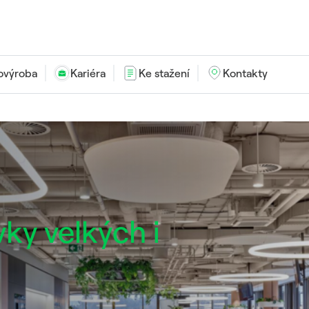
ovýroba
Kariéra
Ke stažení
Kontakty
vky velkých i