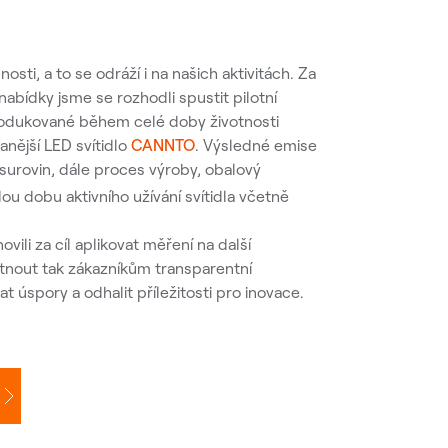
ti, a to se odráží i na našich aktivitách. Za
abídky jsme se rozhodli spustit pilotní
produkované během celé doby životnosti
nější LED svítidlo
CANNTO
. Výsledné emise
 surovin, dále proces výroby, obalový
lou dobu aktivního užívání svítidla včetně
vili za cíl aplikovat měření na další
ytnout tak zákazníkům transparentní
t úspory a odhalit příležitosti pro inovace.