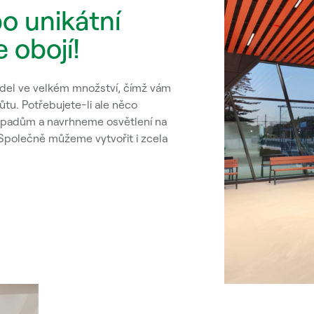
o unikátní
 obojí!
tidel ve velkém množství, čímž vám
tu. Potřebujete-li ale něco
ápadům a navrhneme osvětlení na
 Společně můžeme vytvořit i zcela