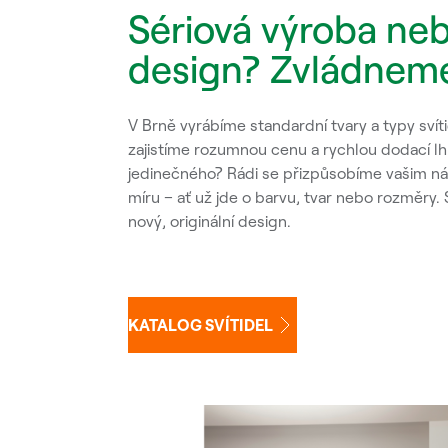
Sériová výroba neb
design? Zvládneme
V Brně vyrábíme standardní tvary a typy sví
zajistíme rozumnou cenu a rychlou dodací lhů
jedinečného? Rádi se přizpůsobíme vašim n
míru – ať už jde o barvu, tvar nebo rozměry.
nový, originální design.
KATALOG SVÍTIDEL