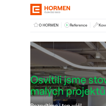
O HORMEN
Reference
Kov
Osvítili jsme sto
malých projektů
Rozsvítíme i ten váš!