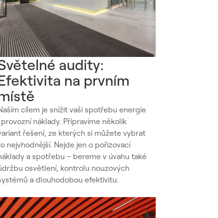
Světelné audity:
Efektivita na prvním
místě
Naším cílem je snížit vaši spotřebu energie
i provozní náklady. Připravíme několik
variant řešení, ze kterých si můžete vybrat
to nejvhodnější. Nejde jen o pořizovací
náklady a spotřebu – bereme v úvahu také
údržbu osvětlení, kontrolu nouzových
systémů a dlouhodobou efektivitu.