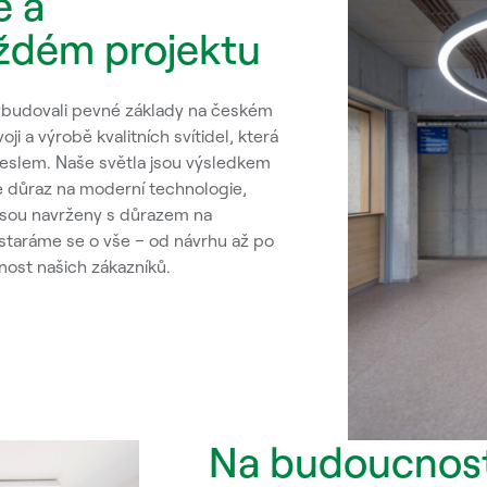
e a
aždém projektu
vybudovali pevné základy na českém
i a výrobě kvalitních svítidel, která
meslem. Naše světla jsou výsledkem
e důraz na moderní technologie,
 jsou navrženy s důrazem na
ostaráme se o vše – od návrhu až po
enost našich zákazníků.
Na budoucnost