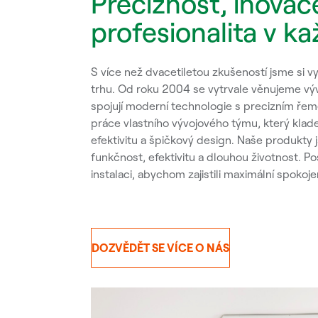
Preciznost, inovac
profesionalita v k
S více než dvacetiletou zkušeností jsme si 
trhu. Od roku 2004 se vytrvale věnujeme vývoj
spojují moderní technologie s precizním ře
práce vlastního vývojového týmu, který klad
efektivitu a špičkový design. Naše produkty
funkčnost, efektivitu a dlouhou životnost. P
instalaci, abychom zajistili maximální spokoj
DOZVĚDĚT SE VÍCE O NÁS