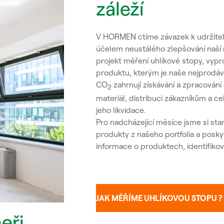
záleží
V HORMEN ctíme závazek k udržitelnos
účelem neustálého zlepšování naší n
projekt měření uhlíkové stopy, vy
produktu, kterým je naše nejprodáva
CO
zahrnují získávání a zpracování
2
materiál, distribuci zákazníkům a ce
jeho likvidace.
Pro nadcházející měsíce jsme si stano
produkty z našeho portfolia a posk
informace o produktech, identifikova
JAK MĚŘÍME UHLÍKOVOU STOPU ?
eři