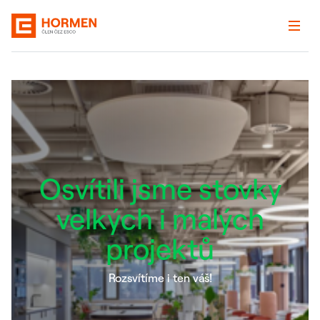
Osvítili jsme stovky
velkých i malých
projektů
Rozsvítíme i ten váš!