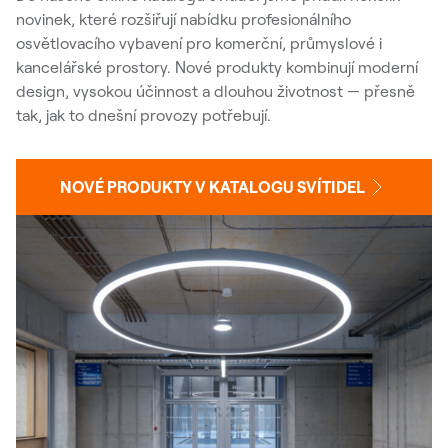
novinek, které rozšiřují nabídku profesionálního
osvětlovacího vybavení pro komerční, průmyslové i
kancelářské prostory. Nové produkty kombinují moderní
design, vysokou účinnost a dlouhou životnost — přesně
tak, jak to dnešní provozy potřebují.
NOVÉ PRODUKTY V KATALOGU SVÍTIDEL