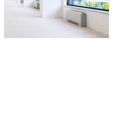
Na budoucnosti planety nám
záleží
V HORMEN ctíme závazek k udržitelnosti, a to se odráží i
na našich aktivitách. Za účelem neustálého zlepšování
naší nabídky jsme se rozhodli spustit pilotní projekt
měření uhlíkové stopy, vyprodukované během celé doby
životnosti produktu, kterým je naše nejprodávanější LED
svítidlo
CANNTO
. Výsledné emise CO
zahrnují získávání a
2
zpracování surovin, dále proces výroby, obalový materiál,
distribuci zákazníkům a celou dobu aktivního užívání
svítidla včetně jeho likvidace.